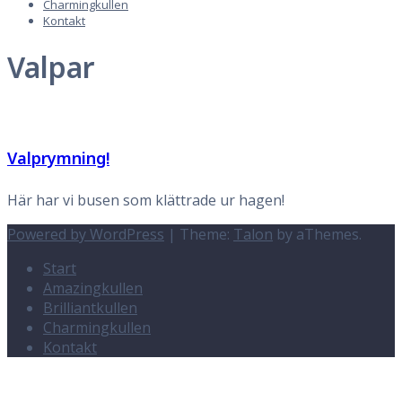
Charmingkullen
Kontakt
Valpar
Valprymning!
Här har vi busen som klättrade ur hagen!
Powered by WordPress
|
Theme:
Talon
by aThemes.
Start
Amazingkullen
Brilliantkullen
Charmingkullen
Kontakt